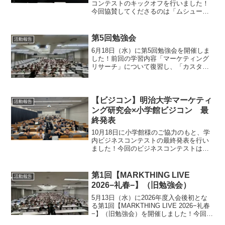
コンテストのキックオフを行いました！
今回協賛してくださるのは「ムシュー
ダ」や「消臭力」などで高い国内シェア
を誇るエステー様です🫧今回提示された
お題は…「20代から40代の生活シーンで
第5回勉強会
活動報告
脱臭炭の圧倒的な脱...
6月18日（水）に第5回勉強会を開催しま
した！前回の学習内容「マーケティング
リサーチ」について復習し、「カスタマ
ージャーニー」とそのうちの一つの要素
「ペルソナ」について学びました！講義
の様子今回の講義担当者は、定例局員の
馬場優蔵さんでした！...
【ビジコン】明治大学マーケティ
活動報告
ング研究会×小学館ビジコン 最
終発表
10月18日に小学館様のご協力のもと、学
内ビジネスコンテストの最終発表を行い
ました！今回のビジネスコンテストは
「本離れが進むZ世代にいかに「GOAT」
を認知させるか、購読してもらうかーそ
の営業・宣伝施策とは？」というお題に
第1回【MARKTHING LIVE
活動報告
ついて考えました。...
2026−礼春−】（旧勉強会）
5月13日（水）に2026年度入会後初とな
る第1回【MARKTHING LIVE 2026−礼春
−】（旧勉強会）を開催しました！今回は
マーケティングとは何かニーズとウォン