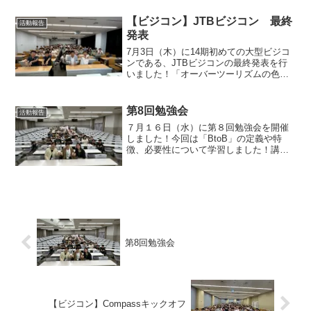
ツにふれて学びました！講義の様子今回
の講義担当者は、定例局長の遠藤日葵...
【ビジコン】JTBビジコン 最終
活動報告
発表
7月3日（木）に14期初めての大型ビジコ
ンである、JTBビジコンの最終発表を行
いました！「オーバーツーリズムの色々
な課題に対してJTBができることをマー
ケティングの観点から提案してくださ
い」というお題でそれぞれのチームが発
第8回勉強会
活動報告
表を行いました。※...
７月１６日（水）に第８回勉強会を開催
しました！今回は「BtoB」の定義や特
徴、必要性について学習しました！講義
の様子今回の講義担当者は、定例局員の
阿部姫和さんでした！グループワークの
様子CMの例を参考にしながら「身の回り
のBtoBtoCマー...
第8回勉強会
【ビジコン】Compassキックオフ