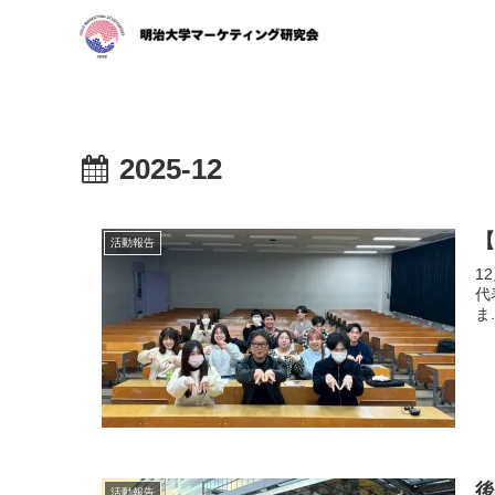
2025-12
活動報告
1
代
ま.
後
活動報告