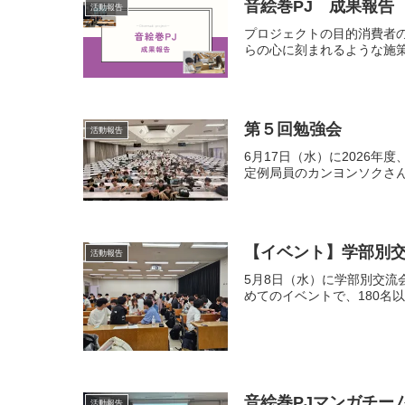
音絵巻PJ 成果報告
活動報告
プロジェクトの目的消費者
らの心に刻まれるような施策
第５回勉強会
活動報告
6月17日（水）に2026
定例局員のカンヨンソクさん
【イベント】学部別
活動報告
5月8日（水）に学部別交流
めてのイベントで、180名
活動報告