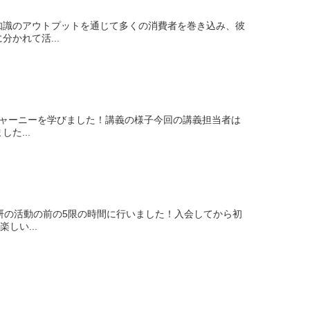
知識のアウトプットを通じて多くの消費者を巻き込み、彼
かれて活...
ージャーニーを学びました！講義の様子今回の講義担当者は
た...
研の活動の前の5限の時間に行いました！入会してから初
しい...