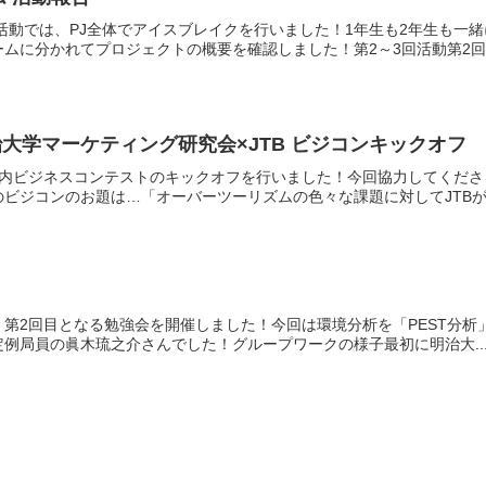
回活動では、PJ全体でアイスブレイクを行いました！1年生も2年生も
ムに分かれてプロジェクトの概要を確認しました！第2～3回活動第2回、
【学内ビジコン】明治大学マーケティング研究会×JTB ビジコンキックオフ
る学内ビジネスコンテストのキックオフを行いました！今回協力してくださ
ビジコンのお題は…「オーバーツーリズムの色々な課題に対してJTBがで
年度、第2回目となる勉強会を開催しました！今回は環境分析を「PEST分
例局員の眞木琉之介さんでした！グループワークの様子最初に明治大..