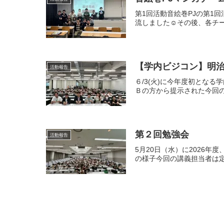
第1回活動音絵巻PJの第1
流しました☺その後、各チー
活動報告
６/3(火)に今年度初とな
Ｂの方から提示された今回の
第２回勉強会
活動報告
5月20日（水）に2026
の様子今回の講義担当者は定