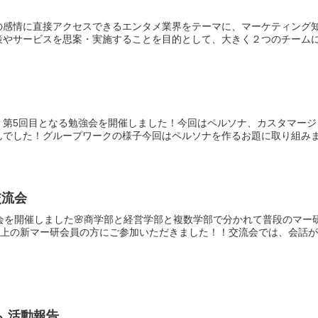
の感情に直接アクセスできるエンタメ業界をテーマに、マーケティング
やサービスを思案・実施することを目的として、大きく２つのチームに分
年度、第5回目となる勉強会を開催しました！今回はペルソナ、カスタマ
でした！グループワークの様子今回はペルソナを作るお題に取り組みまし
交流会
会を開催しました🌸商学部と経営学部と複数学部で分かれて普段のマー
以上の新マー研会員の方にご参加いただきました！！交流会では、会話が楽
音絵巻PJマンガチーム 活動報告