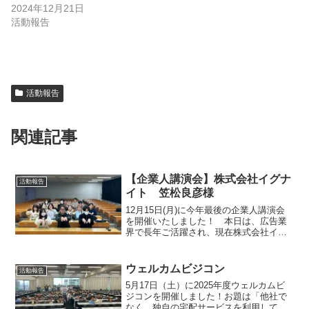
2024年12月21日
活動報告
活動報告
関連記事
【企業人講演会】株式会社イグナ
活動報告
イト 笠松良彦様
12月15日(月)に今年最後の企業人講演会
を開催いたしました！ 本日は、広告業
界で長年ご活躍され、現在株式会社イグ
ナイトの代表取締役社長を勤めていらっ
しゃる笠松良彦様より講演していただき
ました！質問も時間いっぱいまで出て充
ウェルカムビジコン
活動報告
実した時間となりま...
5月17日（土）に2025年度ウェルカムビ
ジコンを開催しました！お題は「他社で
なく、独自の宅配サービスを利用しても