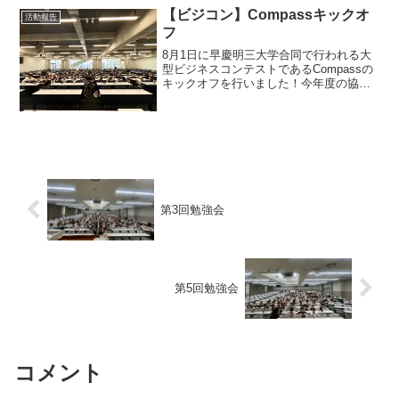
えた交流を...
【ビジコン】Compassキックオ
活動報告
フ
8月1日に早慶明三大学合同で行われる大
型ビジネスコンテストであるCompassの
キックオフを行いました！今年度の協賛
企業はハンドソープのキレイキレイや、
歯磨き粉のクリニカでお馴染みの大手生
活用品メーカーLION様です！初めに学内
キックオフを...
第3回勉強会
第5回勉強会
コメント