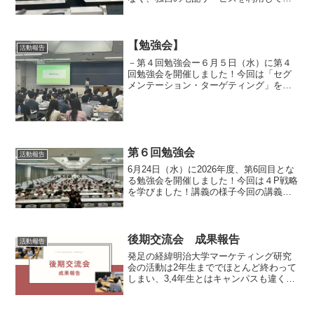
らうにはどうしたらよいか」でした！グ
ループワークの様子「他社でなく、独自
の宅配サービスを利用してもらうにはど
うしたらよいか」と...
【勉強会】
活動報告
－第４回勉強会ー６月５日（水）に第４
回勉強会を開催しました！今回は「セグ
メンテーション・ターゲティング」をテ
ーマに活動を行いました。グループワー
クではミレニアル世代をターゲットにし
て、講義の内容のアウトプットを行いま
した。活動の様子
第６回勉強会
活動報告
6月24日（水）に2026年度、第6回目とな
る勉強会を開催しました！今回は４P戦略
を学びました！講義の様子今回の講義担
当者は定例局員の細野菜月さんでした！
グループワークの様子今回は水を販売す
るというお題に取り組みました！まずは
ターゲットにつ...
後期交流会 成果報告
活動報告
発足の経緯明治大学マーケティング研究
会の活動は2年生まででほとんど終わって
しまい、3,4年生とはキャンパスも違く、
3,4年生はマーケティング研究会には所属
しているものの、ほとんど1・2年と3・4
年の交流がありませんでした。学年を超