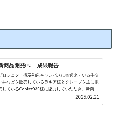
新商品開発PJ 成果報告
プロジェクト概要和泉キャンパスに毎週来ている牛タ
ン丼などを販売しているラキア様とクレープを主に販
売しているCabin#036様に協力していただき、新商品
開発を行いました！12月に明治大学和泉キャンパス
2025.02.21
内で販売を行い、調査から販売まで携わるこ...