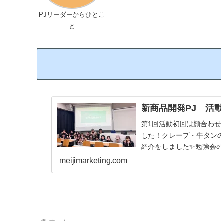
PJリーダーからひとこ
と
新商品開発PJ 活
第1回活動初回は顔合わ
した！クレープ・牛タン
紹介をしました✨勉強会の
分析を復習し、その後の
meijimarketing.com
いうときにキッチンカーを