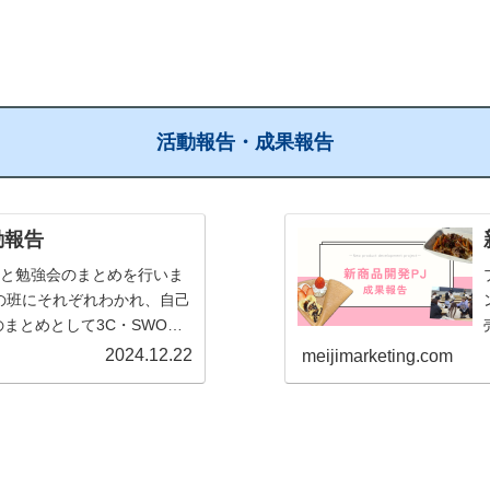
活動報告・成果報告
動報告
せと勉強会のまとめを行いま
の班にそれぞれわかれ、自己
まとめとして3C・SWOT
消費者分析では、自分がどう
2024.12.22
meijimarketing.com
利用するのか、など消費...